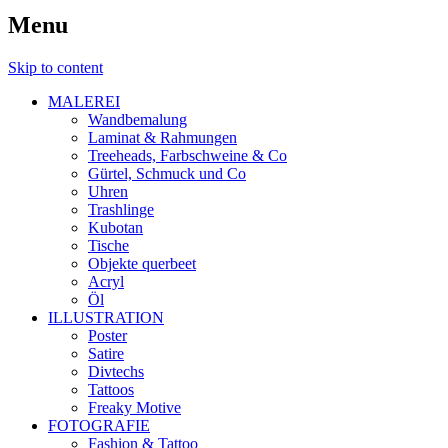
Menu
Skip to content
MALEREI
Wandbemalung
Laminat & Rahmungen
Treeheads, Farbschweine & Co
Gürtel, Schmuck und Co
Uhren
Trashlinge
Kubotan
Tische
Objekte querbeet
Acryl
Öl
ILLUSTRATION
Poster
Satire
Divtechs
Tattoos
Freaky Motive
FOTOGRAFIE
Fashion & Tattoo