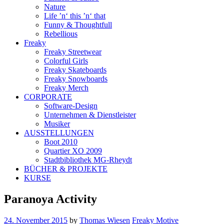
Nature
Life ’n‘ this ’n‘ that
Funny & Thoughtfull
Rebellious
Freaky
Freaky Streetwear
Colorful Girls
Freaky Skateboards
Freaky Snowboards
Freaky Merch
CORPORATE
Software-Design
Unternehmen & Dienstleister
Musiker
AUSSTELLUNGEN
Boot 2010
Quartier XO 2009
Stadtbibliothek MG-Rheydt
BÜCHER & PROJEKTE
KURSE
Paranoya Activity
24. November 2015
by
Thomas Wiesen
Freaky Motive