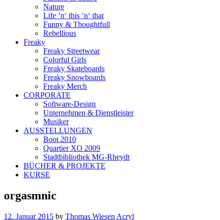
Nature
Life ’n‘ this ’n‘ that
Funny & Thoughtfull
Rebellious
Freaky
Freaky Streetwear
Colorful Girls
Freaky Skateboards
Freaky Snowboards
Freaky Merch
CORPORATE
Software-Design
Unternehmen & Dienstleister
Musiker
AUSSTELLUNGEN
Boot 2010
Quartier XO 2009
Stadtbibliothek MG-Rheydt
BÜCHER & PROJEKTE
KURSE
orgasmnic
12. Januar 2015
by
Thomas Wiesen
Acryl