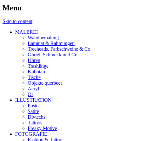
Menu
Skip to content
MALEREI
Wandbemalung
Laminat & Rahmungen
Treeheads, Farbschweine & Co
Gürtel, Schmuck und Co
Uhren
Trashlinge
Kubotan
Tische
Objekte querbeet
Acryl
Öl
ILLUSTRATION
Poster
Satire
Divtechs
Tattoos
Freaky Motive
FOTOGRAFIE
Fashion & Tattoo