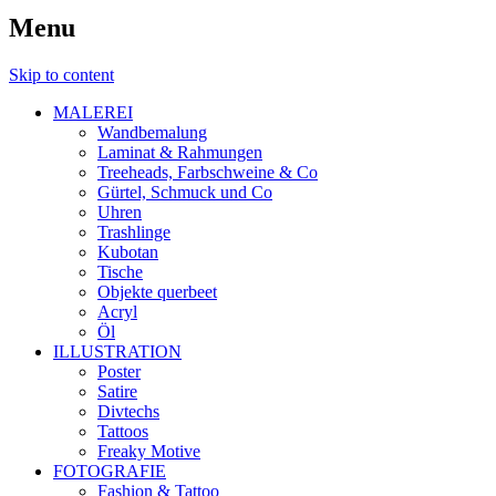
Menu
Skip to content
MALEREI
Wandbemalung
Laminat & Rahmungen
Treeheads, Farbschweine & Co
Gürtel, Schmuck und Co
Uhren
Trashlinge
Kubotan
Tische
Objekte querbeet
Acryl
Öl
ILLUSTRATION
Poster
Satire
Divtechs
Tattoos
Freaky Motive
FOTOGRAFIE
Fashion & Tattoo