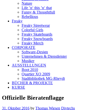
Nature
Life ’n‘ this ’n‘ that
Funny & Thoughtfull
Rebellious
Freaky
Freaky Streetwear
Colorful Girls
Freaky Skateboards
Freaky Snowboards
Freaky Merch
CORPORATE
Software-Design
Unternehmen & Dienstleister
Musiker
AUSSTELLUNGEN
Boot 2010
Quartier XO 2009
Stadtbibliothek MG-Rheydt
BÜCHER & PROJEKTE
KURSE
Offizielle Bieratenflagge
31. Oktober 2016
by
Thomas Wiesen
Divtechs