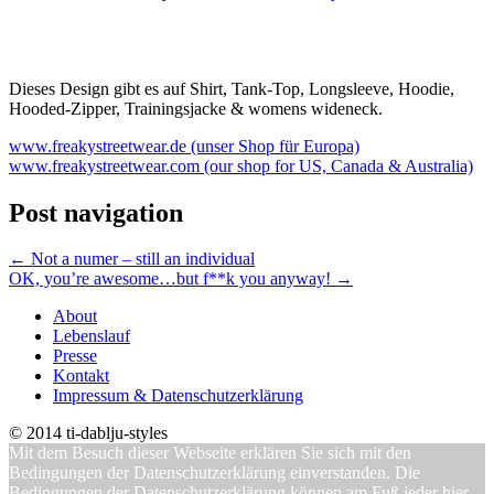
Dieses Design gibt es auf Shirt, Tank-Top, Longsleeve, Hoodie,
Hooded-Zipper, Trainingsjacke & womens wideneck.
www.freakystreetwear.de (unser Shop für Europa)
www.freakystreetwear.com (our shop for US, Canada & Australia)
Post navigation
←
Not a numer – still an individual
OK, you’re awesome…but f**k you anyway!
→
About
Lebenslauf
Presse
Kontakt
Impressum & Datenschutzerklärung
© 2014 ti-dablju-styles
Mit dem Besuch dieser Webseite erklären Sie sich mit den
Bedingungen der Datenschutzerklärung einverstanden. Die
Bedingungen der Datenschutzerklärung können am Fuß jeder hier