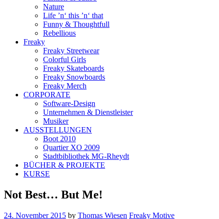
Nature
Life ’n‘ this ’n‘ that
Funny & Thoughtfull
Rebellious
Freaky
Freaky Streetwear
Colorful Girls
Freaky Skateboards
Freaky Snowboards
Freaky Merch
CORPORATE
Software-Design
Unternehmen & Dienstleister
Musiker
AUSSTELLUNGEN
Boot 2010
Quartier XO 2009
Stadtbibliothek MG-Rheydt
BÜCHER & PROJEKTE
KURSE
Not Best… But Me!
24. November 2015
by
Thomas Wiesen
Freaky Motive