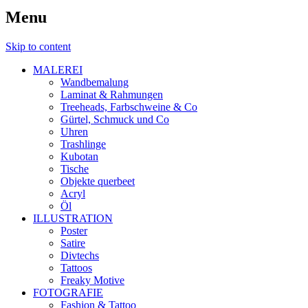
Menu
Skip to content
MALEREI
Wandbemalung
Laminat & Rahmungen
Treeheads, Farbschweine & Co
Gürtel, Schmuck und Co
Uhren
Trashlinge
Kubotan
Tische
Objekte querbeet
Acryl
Öl
ILLUSTRATION
Poster
Satire
Divtechs
Tattoos
Freaky Motive
FOTOGRAFIE
Fashion & Tattoo