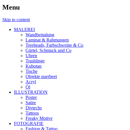
Menu
Skip to content
MALEREI
Wandbemalung
Laminat & Rahmungen
Treeheads, Farbschweine & Co
Gürtel, Schmuck und Co
Uhren
Trashlinge
Kubotan
Tische
Objekte querbeet
Acryl
Öl
ILLUSTRATION
Poster
Satire
Divtechs
Tattoos
Freaky Motive
FOTOGRAFIE
Fashion & Tattoo