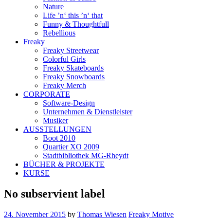
Nature
Life ’n‘ this ’n‘ that
Funny & Thoughtfull
Rebellious
Freaky
Freaky Streetwear
Colorful Girls
Freaky Skateboards
Freaky Snowboards
Freaky Merch
CORPORATE
Software-Design
Unternehmen & Dienstleister
Musiker
AUSSTELLUNGEN
Boot 2010
Quartier XO 2009
Stadtbibliothek MG-Rheydt
BÜCHER & PROJEKTE
KURSE
No subservient label
24. November 2015
by
Thomas Wiesen
Freaky Motive