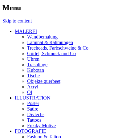
Menu
Skip to content
MALEREI
Wandbemalung
Laminat & Rahmungen
Treeheads, Farbschweine & Co
Gürtel, Schmuck und Co
Uhren
Trashlinge
Kubotan
Tische
Objekte querbeet
Acryl
Öl
ILLUSTRATION
Poster
Satire
Divtechs
Tattoos
Freaky Motive
FOTOGRAFIE
Fashion & Tattoo