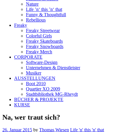
Nature
Life ’n‘ this ’n‘ that
Funny & Thoughtfull
Rebellious
Freaky
Freaky Streetwear
Colorful Girls
Freaky Skateboards
Freaky Snowboards
Freaky Merch
CORPORATE
Software-Design
Unternehmen & Dienstleister
Musiker
AUSSTELLUNGEN
Boot 2010
Quartier XO 2009
Stadtbibliothek MG-Rheydt
BÜCHER & PROJEKTE
KURSE
Na, wer traut sich?
26. Januar 2015
by
Thomas Wiesen
Life 'n' this 'n' that