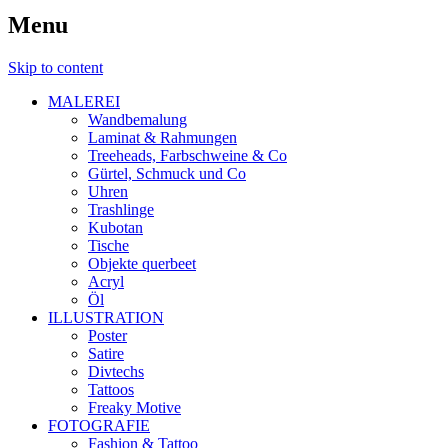
Menu
Skip to content
MALEREI
Wandbemalung
Laminat & Rahmungen
Treeheads, Farbschweine & Co
Gürtel, Schmuck und Co
Uhren
Trashlinge
Kubotan
Tische
Objekte querbeet
Acryl
Öl
ILLUSTRATION
Poster
Satire
Divtechs
Tattoos
Freaky Motive
FOTOGRAFIE
Fashion & Tattoo