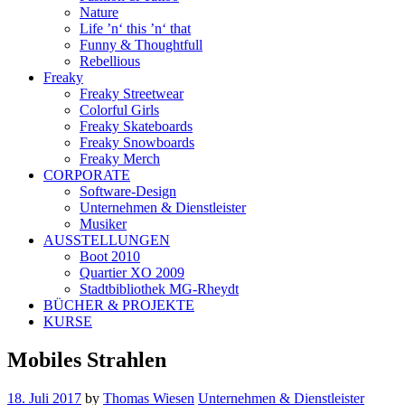
Nature
Life ’n‘ this ’n‘ that
Funny & Thoughtfull
Rebellious
Freaky
Freaky Streetwear
Colorful Girls
Freaky Skateboards
Freaky Snowboards
Freaky Merch
CORPORATE
Software-Design
Unternehmen & Dienstleister
Musiker
AUSSTELLUNGEN
Boot 2010
Quartier XO 2009
Stadtbibliothek MG-Rheydt
BÜCHER & PROJEKTE
KURSE
Mobiles Strahlen
18. Juli 2017
by
Thomas Wiesen
Unternehmen & Dienstleister