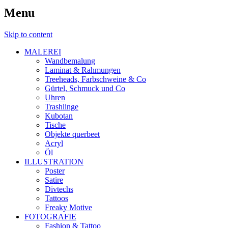
Menu
Skip to content
MALEREI
Wandbemalung
Laminat & Rahmungen
Treeheads, Farbschweine & Co
Gürtel, Schmuck und Co
Uhren
Trashlinge
Kubotan
Tische
Objekte querbeet
Acryl
Öl
ILLUSTRATION
Poster
Satire
Divtechs
Tattoos
Freaky Motive
FOTOGRAFIE
Fashion & Tattoo