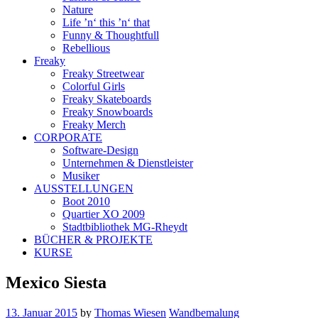
Nature
Life ’n‘ this ’n‘ that
Funny & Thoughtfull
Rebellious
Freaky
Freaky Streetwear
Colorful Girls
Freaky Skateboards
Freaky Snowboards
Freaky Merch
CORPORATE
Software-Design
Unternehmen & Dienstleister
Musiker
AUSSTELLUNGEN
Boot 2010
Quartier XO 2009
Stadtbibliothek MG-Rheydt
BÜCHER & PROJEKTE
KURSE
Mexico Siesta
13. Januar 2015
by
Thomas Wiesen
Wandbemalung