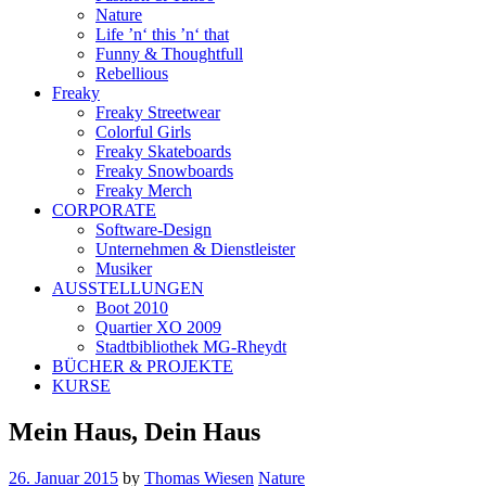
Nature
Life ’n‘ this ’n‘ that
Funny & Thoughtfull
Rebellious
Freaky
Freaky Streetwear
Colorful Girls
Freaky Skateboards
Freaky Snowboards
Freaky Merch
CORPORATE
Software-Design
Unternehmen & Dienstleister
Musiker
AUSSTELLUNGEN
Boot 2010
Quartier XO 2009
Stadtbibliothek MG-Rheydt
BÜCHER & PROJEKTE
KURSE
Mein Haus, Dein Haus
26. Januar 2015
by
Thomas Wiesen
Nature