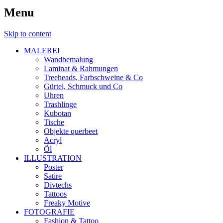
Menu
Skip to content
MALEREI
Wandbemalung
Laminat & Rahmungen
Treeheads, Farbschweine & Co
Gürtel, Schmuck und Co
Uhren
Trashlinge
Kubotan
Tische
Objekte querbeet
Acryl
Öl
ILLUSTRATION
Poster
Satire
Divtechs
Tattoos
Freaky Motive
FOTOGRAFIE
Fashion & Tattoo