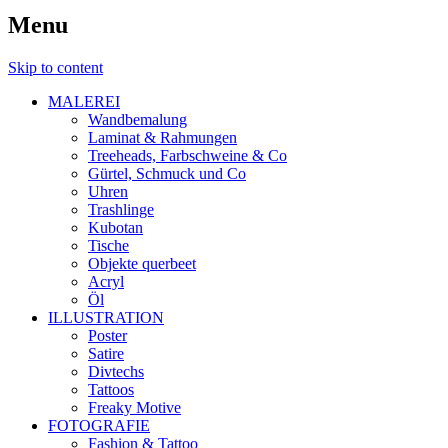
Menu
Skip to content
MALEREI
Wandbemalung
Laminat & Rahmungen
Treeheads, Farbschweine & Co
Gürtel, Schmuck und Co
Uhren
Trashlinge
Kubotan
Tische
Objekte querbeet
Acryl
Öl
ILLUSTRATION
Poster
Satire
Divtechs
Tattoos
Freaky Motive
FOTOGRAFIE
Fashion & Tattoo