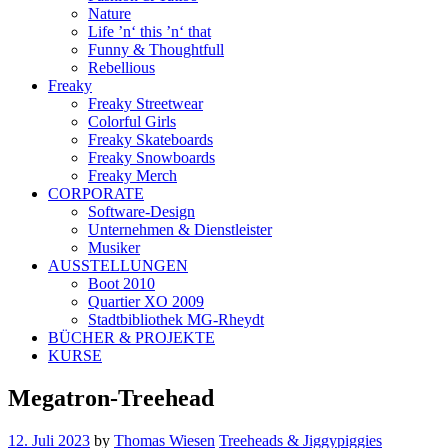
Nature
Life ’n‘ this ’n‘ that
Funny & Thoughtfull
Rebellious
Freaky
Freaky Streetwear
Colorful Girls
Freaky Skateboards
Freaky Snowboards
Freaky Merch
CORPORATE
Software-Design
Unternehmen & Dienstleister
Musiker
AUSSTELLUNGEN
Boot 2010
Quartier XO 2009
Stadtbibliothek MG-Rheydt
BÜCHER & PROJEKTE
KURSE
Megatron-Treehead
12. Juli 2023
by
Thomas Wiesen
Treeheads & Jiggypiggies