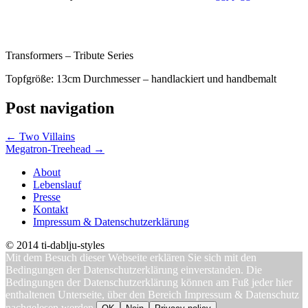
Transformers – Tribute Series
Topfgröße: 13cm Durchmesser – handlackiert und handbemalt
Post navigation
←
Two Villains
Megatron-Treehead
→
About
Lebenslauf
Presse
Kontakt
Impressum & Datenschutzerklärung
© 2014 ti-dablju-styles
Mit dem Besuch dieser Webseite erklären Sie sich mit den
Bedingungen der Datenschutzerklärung einverstanden. Die
Bedingungen der Datenschutzerklärung können am Fuß jeder hier
enthaltenen Unterseite, über den Bereich Impressum & Datenschutz
nachgelesen werden.