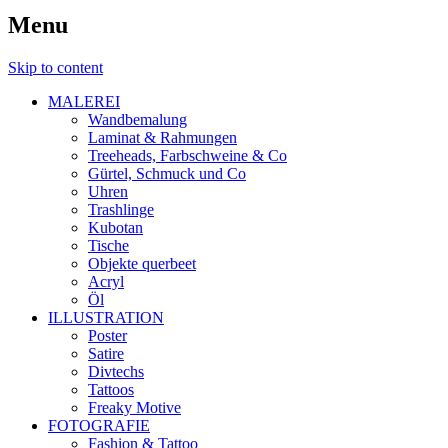
Menu
Skip to content
MALEREI
Wandbemalung
Laminat & Rahmungen
Treeheads, Farbschweine & Co
Gürtel, Schmuck und Co
Uhren
Trashlinge
Kubotan
Tische
Objekte querbeet
Acryl
Öl
ILLUSTRATION
Poster
Satire
Divtechs
Tattoos
Freaky Motive
FOTOGRAFIE
Fashion & Tattoo