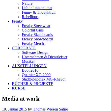
Nature
Life ’n‘ this ’n‘ that
Funny & Thoughtfull
Rebellious
Freaky
Freaky Streetwear
Colorful Girls
Freaky Skateboards
Freaky Snowboards
Freaky Merch
CORPORATE
Software-Design
Unternehmen & Dienstleister
Musiker
AUSSTELLUNGEN
Boot 2010
Quartier XO 2009
Stadtbibliothek MG-Rheydt
BÜCHER & PROJEKTE
KURSE
Media at work
19. Januar 2015
by
Thomas Wiesen
Satire