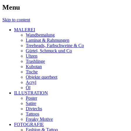
Menu
Skip to content
MALEREI
Wandbemalung
Laminat & Rahmungen
Treeheads, Farbschweine & Co
Gürtel, Schmuck und Co
Uhren
Trashlinge
Kubotan
Tische
Objekte querbeet
Acryl
Öl
ILLUSTRATION
Poster
Satire
Divtechs
Tattoos
Freaky Motive
FOTOGRAFIE
Fashion & Tattoo