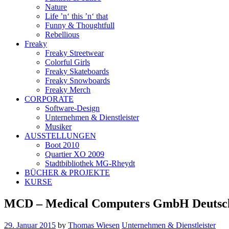
Nature
Life ’n‘ this ’n‘ that
Funny & Thoughtfull
Rebellious
Freaky
Freaky Streetwear
Colorful Girls
Freaky Skateboards
Freaky Snowboards
Freaky Merch
CORPORATE
Software-Design
Unternehmen & Dienstleister
Musiker
AUSSTELLUNGEN
Boot 2010
Quartier XO 2009
Stadtbibliothek MG-Rheydt
BÜCHER & PROJEKTE
KURSE
MCD – Medical Computers GmbH Deutsc
29. Januar 2015
by
Thomas Wiesen
Unternehmen & Dienstleister