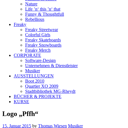
Nature
Life ’n‘ this ’n‘ that
Funny & Thoughtfull
Rebellious
Freaky
Freaky Streetwear
Colorful Girls
Freaky Skateboards
Freaky Snowboards
Freaky Merch
CORPORATE
Software-Design
Unternehmen & Dienstleister
Musiker
AUSSTELLUNGEN
Boot 2010
Quartier XO 2009
Stadtbibliothek MG-Rheydt
BÜCHER & PROJEKTE
KURSE
Logo „Pffh“
15. Januar 2015
by
Thomas Wiesen
Musiker