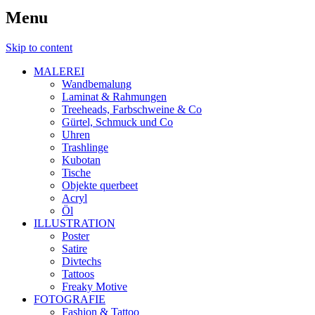
Menu
Skip to content
MALEREI
Wandbemalung
Laminat & Rahmungen
Treeheads, Farbschweine & Co
Gürtel, Schmuck und Co
Uhren
Trashlinge
Kubotan
Tische
Objekte querbeet
Acryl
Öl
ILLUSTRATION
Poster
Satire
Divtechs
Tattoos
Freaky Motive
FOTOGRAFIE
Fashion & Tattoo