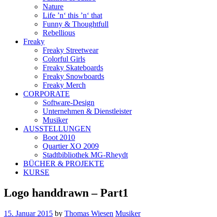
Nature
Life ’n‘ this ’n‘ that
Funny & Thoughtfull
Rebellious
Freaky
Freaky Streetwear
Colorful Girls
Freaky Skateboards
Freaky Snowboards
Freaky Merch
CORPORATE
Software-Design
Unternehmen & Dienstleister
Musiker
AUSSTELLUNGEN
Boot 2010
Quartier XO 2009
Stadtbibliothek MG-Rheydt
BÜCHER & PROJEKTE
KURSE
Logo handdrawn – Part1
15. Januar 2015
by
Thomas Wiesen
Musiker