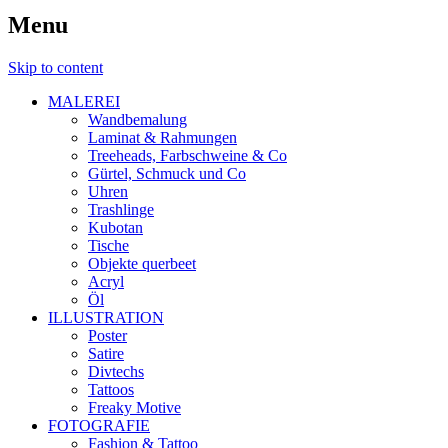
Menu
Skip to content
MALEREI
Wandbemalung
Laminat & Rahmungen
Treeheads, Farbschweine & Co
Gürtel, Schmuck und Co
Uhren
Trashlinge
Kubotan
Tische
Objekte querbeet
Acryl
Öl
ILLUSTRATION
Poster
Satire
Divtechs
Tattoos
Freaky Motive
FOTOGRAFIE
Fashion & Tattoo