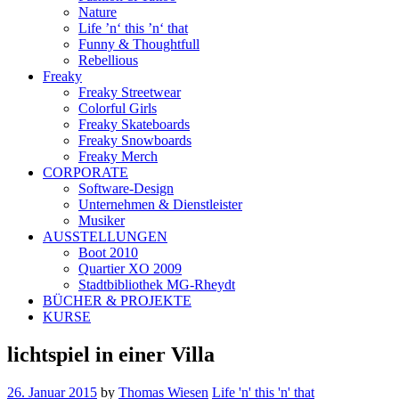
Nature
Life ’n‘ this ’n‘ that
Funny & Thoughtfull
Rebellious
Freaky
Freaky Streetwear
Colorful Girls
Freaky Skateboards
Freaky Snowboards
Freaky Merch
CORPORATE
Software-Design
Unternehmen & Dienstleister
Musiker
AUSSTELLUNGEN
Boot 2010
Quartier XO 2009
Stadtbibliothek MG-Rheydt
BÜCHER & PROJEKTE
KURSE
lichtspiel in einer Villa
26. Januar 2015
by
Thomas Wiesen
Life 'n' this 'n' that