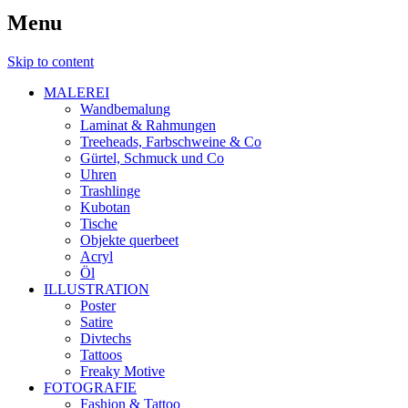
Menu
Skip to content
MALEREI
Wandbemalung
Laminat & Rahmungen
Treeheads, Farbschweine & Co
Gürtel, Schmuck und Co
Uhren
Trashlinge
Kubotan
Tische
Objekte querbeet
Acryl
Öl
ILLUSTRATION
Poster
Satire
Divtechs
Tattoos
Freaky Motive
FOTOGRAFIE
Fashion & Tattoo