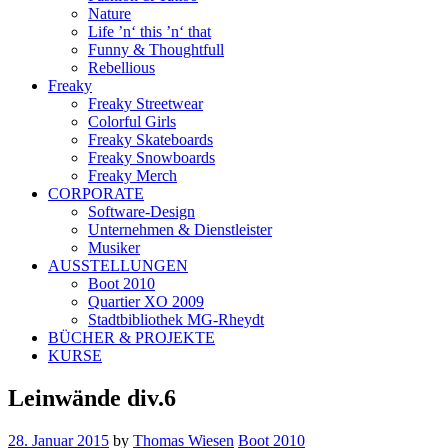
Nature
Life ’n‘ this ’n‘ that
Funny & Thoughtfull
Rebellious
Freaky
Freaky Streetwear
Colorful Girls
Freaky Skateboards
Freaky Snowboards
Freaky Merch
CORPORATE
Software-Design
Unternehmen & Dienstleister
Musiker
AUSSTELLUNGEN
Boot 2010
Quartier XO 2009
Stadtbibliothek MG-Rheydt
BÜCHER & PROJEKTE
KURSE
Leinwände div.6
28. Januar 2015
by
Thomas Wiesen
Boot 2010