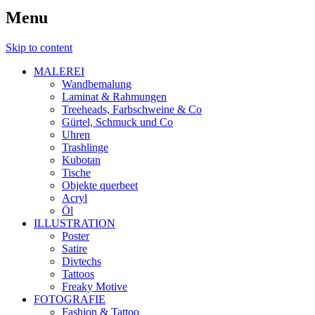
Menu
Skip to content
MALEREI
Wandbemalung
Laminat & Rahmungen
Treeheads, Farbschweine & Co
Gürtel, Schmuck und Co
Uhren
Trashlinge
Kubotan
Tische
Objekte querbeet
Acryl
Öl
ILLUSTRATION
Poster
Satire
Divtechs
Tattoos
Freaky Motive
FOTOGRAFIE
Fashion & Tattoo