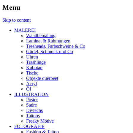
Menu
Skip to content
MALEREI
Wandbemalung
Laminat & Rahmungen
Treeheads, Farbschweine & Co
Gürtel, Schmuck und Co
Uhren
Trashlinge
Kubotan
Tische
Objekte querbeet
Acryl
Öl
ILLUSTRATION
Poster
Satire
Divtechs
Tattoos
Freaky Motive
FOTOGRAFIE
Fashion & Tattoo