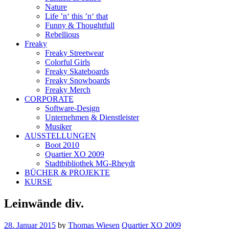
Nature
Life ’n‘ this ’n‘ that
Funny & Thoughtfull
Rebellious
Freaky
Freaky Streetwear
Colorful Girls
Freaky Skateboards
Freaky Snowboards
Freaky Merch
CORPORATE
Software-Design
Unternehmen & Dienstleister
Musiker
AUSSTELLUNGEN
Boot 2010
Quartier XO 2009
Stadtbibliothek MG-Rheydt
BÜCHER & PROJEKTE
KURSE
Leinwände div.
28. Januar 2015
by
Thomas Wiesen
Quartier XO 2009