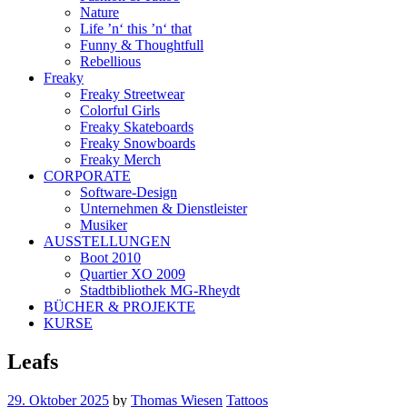
Nature
Life ’n‘ this ’n‘ that
Funny & Thoughtfull
Rebellious
Freaky
Freaky Streetwear
Colorful Girls
Freaky Skateboards
Freaky Snowboards
Freaky Merch
CORPORATE
Software-Design
Unternehmen & Dienstleister
Musiker
AUSSTELLUNGEN
Boot 2010
Quartier XO 2009
Stadtbibliothek MG-Rheydt
BÜCHER & PROJEKTE
KURSE
Leafs
29. Oktober 2025
by
Thomas Wiesen
Tattoos