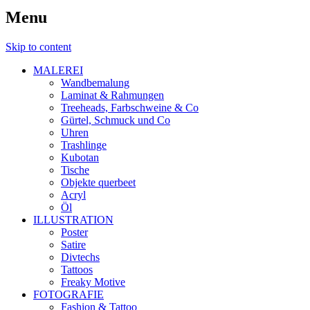
Menu
Skip to content
MALEREI
Wandbemalung
Laminat & Rahmungen
Treeheads, Farbschweine & Co
Gürtel, Schmuck und Co
Uhren
Trashlinge
Kubotan
Tische
Objekte querbeet
Acryl
Öl
ILLUSTRATION
Poster
Satire
Divtechs
Tattoos
Freaky Motive
FOTOGRAFIE
Fashion & Tattoo