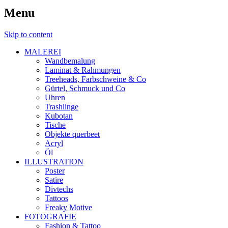
Menu
Skip to content
MALEREI
Wandbemalung
Laminat & Rahmungen
Treeheads, Farbschweine & Co
Gürtel, Schmuck und Co
Uhren
Trashlinge
Kubotan
Tische
Objekte querbeet
Acryl
Öl
ILLUSTRATION
Poster
Satire
Divtechs
Tattoos
Freaky Motive
FOTOGRAFIE
Fashion & Tattoo