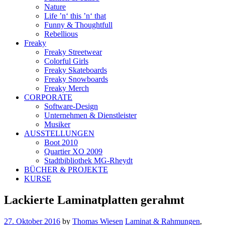
Nature
Life ’n‘ this ’n‘ that
Funny & Thoughtfull
Rebellious
Freaky
Freaky Streetwear
Colorful Girls
Freaky Skateboards
Freaky Snowboards
Freaky Merch
CORPORATE
Software-Design
Unternehmen & Dienstleister
Musiker
AUSSTELLUNGEN
Boot 2010
Quartier XO 2009
Stadtbibliothek MG-Rheydt
BÜCHER & PROJEKTE
KURSE
Lackierte Laminatplatten gerahmt
27. Oktober 2016
by
Thomas Wiesen
Laminat & Rahmungen
,