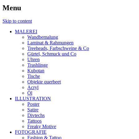
Menu
Skip to content
MALEREI
Wandbemalung
Laminat & Rahmungen
Treeheads, Farbschweine & Co
Gürtel, Schmuck und Co
Uhren
Trashlinge
Kubotan
Tische
Objekte querbeet
Acryl
Öl
ILLUSTRATION
Poster
Satire
Divtechs
Tattoos
Freaky Motive
FOTOGRAFIE
Fashion & Tattoo