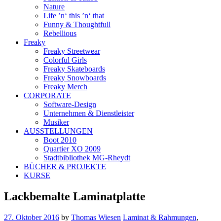
Nature
Life ’n‘ this ’n‘ that
Funny & Thoughtfull
Rebellious
Freaky
Freaky Streetwear
Colorful Girls
Freaky Skateboards
Freaky Snowboards
Freaky Merch
CORPORATE
Software-Design
Unternehmen & Dienstleister
Musiker
AUSSTELLUNGEN
Boot 2010
Quartier XO 2009
Stadtbibliothek MG-Rheydt
BÜCHER & PROJEKTE
KURSE
Lackbemalte Laminatplatte
27. Oktober 2016
by
Thomas Wiesen
Laminat & Rahmungen
,