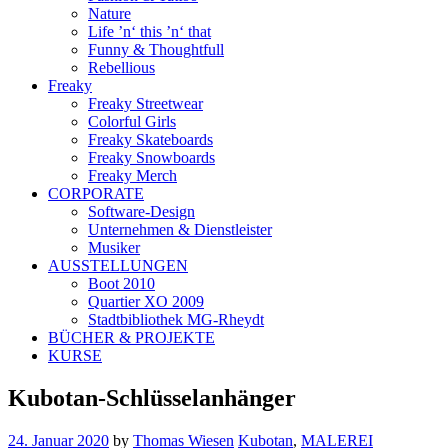
Nature
Life ’n‘ this ’n‘ that
Funny & Thoughtfull
Rebellious
Freaky
Freaky Streetwear
Colorful Girls
Freaky Skateboards
Freaky Snowboards
Freaky Merch
CORPORATE
Software-Design
Unternehmen & Dienstleister
Musiker
AUSSTELLUNGEN
Boot 2010
Quartier XO 2009
Stadtbibliothek MG-Rheydt
BÜCHER & PROJEKTE
KURSE
Kubotan-Schlüsselanhänger
24. Januar 2020
by
Thomas Wiesen
Kubotan
,
MALEREI