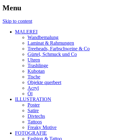
Menu
Skip to content
MALEREI
Wandbemalung
Laminat & Rahmungen
Treeheads, Farbschweine & Co
Gürtel, Schmuck und Co
Uhren
Trashlinge
Kubotan
Tische
Objekte querbeet
Acryl
Öl
ILLUSTRATION
Poster
Satire
Divtechs
Tattoos
Freaky Motive
FOTOGRAFIE
Fashion & Tattoo