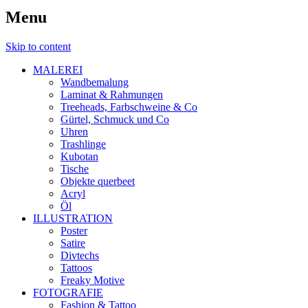
Menu
Skip to content
MALEREI
Wandbemalung
Laminat & Rahmungen
Treeheads, Farbschweine & Co
Gürtel, Schmuck und Co
Uhren
Trashlinge
Kubotan
Tische
Objekte querbeet
Acryl
Öl
ILLUSTRATION
Poster
Satire
Divtechs
Tattoos
Freaky Motive
FOTOGRAFIE
Fashion & Tattoo