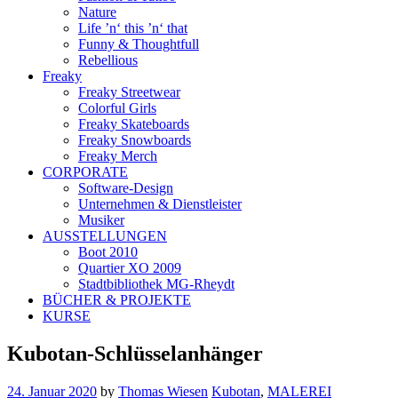
Nature
Life ’n‘ this ’n‘ that
Funny & Thoughtfull
Rebellious
Freaky
Freaky Streetwear
Colorful Girls
Freaky Skateboards
Freaky Snowboards
Freaky Merch
CORPORATE
Software-Design
Unternehmen & Dienstleister
Musiker
AUSSTELLUNGEN
Boot 2010
Quartier XO 2009
Stadtbibliothek MG-Rheydt
BÜCHER & PROJEKTE
KURSE
Kubotan-Schlüsselanhänger
24. Januar 2020
by
Thomas Wiesen
Kubotan
,
MALEREI