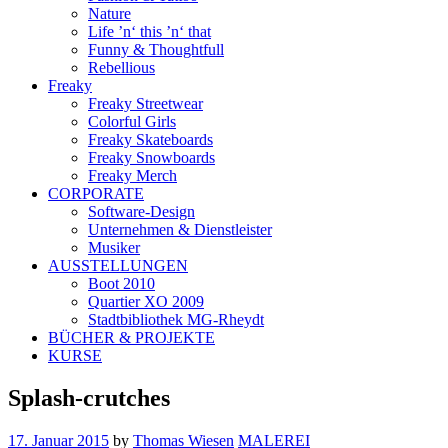
Nature
Life ’n‘ this ’n‘ that
Funny & Thoughtfull
Rebellious
Freaky
Freaky Streetwear
Colorful Girls
Freaky Skateboards
Freaky Snowboards
Freaky Merch
CORPORATE
Software-Design
Unternehmen & Dienstleister
Musiker
AUSSTELLUNGEN
Boot 2010
Quartier XO 2009
Stadtbibliothek MG-Rheydt
BÜCHER & PROJEKTE
KURSE
Splash-crutches
17. Januar 2015
by
Thomas Wiesen
MALEREI