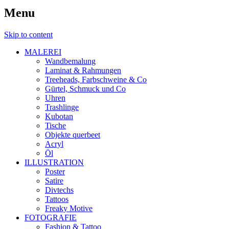
Menu
Skip to content
MALEREI
Wandbemalung
Laminat & Rahmungen
Treeheads, Farbschweine & Co
Gürtel, Schmuck und Co
Uhren
Trashlinge
Kubotan
Tische
Objekte querbeet
Acryl
Öl
ILLUSTRATION
Poster
Satire
Divtechs
Tattoos
Freaky Motive
FOTOGRAFIE
Fashion & Tattoo