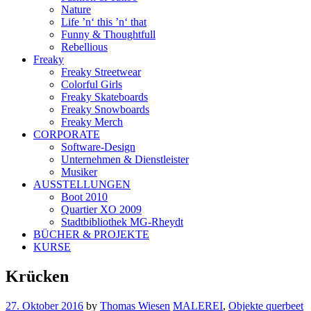
Nature
Life ’n‘ this ’n‘ that
Funny & Thoughtfull
Rebellious
Freaky
Freaky Streetwear
Colorful Girls
Freaky Skateboards
Freaky Snowboards
Freaky Merch
CORPORATE
Software-Design
Unternehmen & Dienstleister
Musiker
AUSSTELLUNGEN
Boot 2010
Quartier XO 2009
Stadtbibliothek MG-Rheydt
BÜCHER & PROJEKTE
KURSE
Krücken
27. Oktober 2016
by
Thomas Wiesen
MALEREI
,
Objekte querbeet