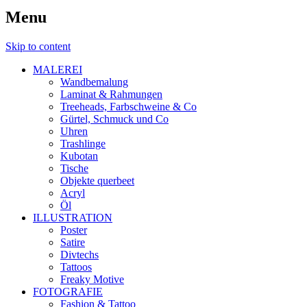
Menu
Skip to content
MALEREI
Wandbemalung
Laminat & Rahmungen
Treeheads, Farbschweine & Co
Gürtel, Schmuck und Co
Uhren
Trashlinge
Kubotan
Tische
Objekte querbeet
Acryl
Öl
ILLUSTRATION
Poster
Satire
Divtechs
Tattoos
Freaky Motive
FOTOGRAFIE
Fashion & Tattoo