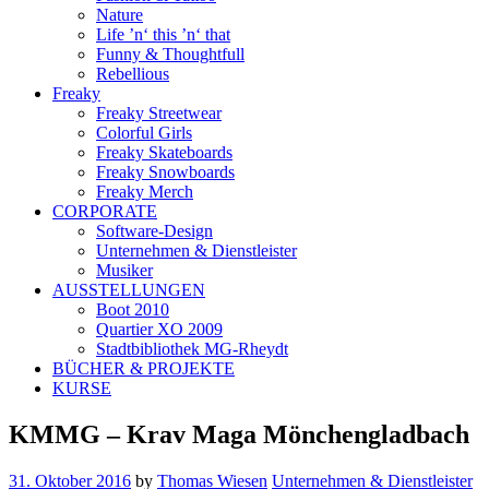
Nature
Life ’n‘ this ’n‘ that
Funny & Thoughtfull
Rebellious
Freaky
Freaky Streetwear
Colorful Girls
Freaky Skateboards
Freaky Snowboards
Freaky Merch
CORPORATE
Software-Design
Unternehmen & Dienstleister
Musiker
AUSSTELLUNGEN
Boot 2010
Quartier XO 2009
Stadtbibliothek MG-Rheydt
BÜCHER & PROJEKTE
KURSE
KMMG – Krav Maga Mönchengladbach
31. Oktober 2016
by
Thomas Wiesen
Unternehmen & Dienstleister