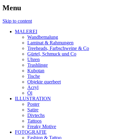
Menu
Skip to content
MALEREI
Wandbemalung
Laminat & Rahmungen
Treeheads, Farbschweine & Co
Gürtel, Schmuck und Co
Uhren
Trashlinge
Kubotan
Tische
Objekte querbeet
Acryl
Öl
ILLUSTRATION
Poster
Satire
Divtechs
Tattoos
Freaky Motive
FOTOGRAFIE
Fashion & Tattoo