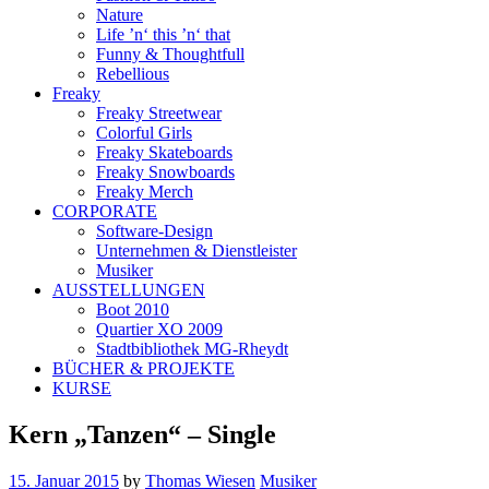
Nature
Life ’n‘ this ’n‘ that
Funny & Thoughtfull
Rebellious
Freaky
Freaky Streetwear
Colorful Girls
Freaky Skateboards
Freaky Snowboards
Freaky Merch
CORPORATE
Software-Design
Unternehmen & Dienstleister
Musiker
AUSSTELLUNGEN
Boot 2010
Quartier XO 2009
Stadtbibliothek MG-Rheydt
BÜCHER & PROJEKTE
KURSE
Kern „Tanzen“ – Single
15. Januar 2015
by
Thomas Wiesen
Musiker