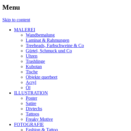
Menu
Skip to content
MALEREI
Wandbemalung
Laminat & Rahmungen
Treeheads, Farbschweine & Co
Gürtel, Schmuck und Co
Uhren
Trashlinge
Kubotan
Tische
Objekte querbeet
Acryl
Öl
ILLUSTRATION
Poster
Satire
Divtechs
Tattoos
Freaky Motive
FOTOGRAFIE
Fashion & Tattoo