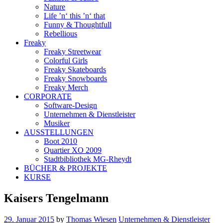
Nature
Life ’n‘ this ’n‘ that
Funny & Thoughtfull
Rebellious
Freaky
Freaky Streetwear
Colorful Girls
Freaky Skateboards
Freaky Snowboards
Freaky Merch
CORPORATE
Software-Design
Unternehmen & Dienstleister
Musiker
AUSSTELLUNGEN
Boot 2010
Quartier XO 2009
Stadtbibliothek MG-Rheydt
BÜCHER & PROJEKTE
KURSE
Kaisers Tengelmann
29. Januar 2015
by
Thomas Wiesen
Unternehmen & Dienstleister