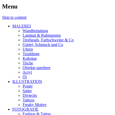
Menu
Skip to content
MALEREI
Wandbemalung
Laminat & Rahmungen
Treeheads, Farbschweine & Co
Gürtel, Schmuck und Co
Uhren
Trashlinge
Kubotan
Tische
Objekte querbeet
Acryl
Öl
ILLUSTRATION
Poster
Satire
Divtechs
Tattoos
Freaky Motive
FOTOGRAFIE
Fashion & Tattoo