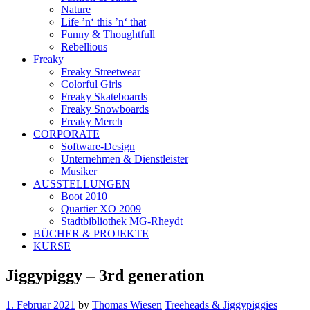
Nature
Life ’n‘ this ’n‘ that
Funny & Thoughtfull
Rebellious
Freaky
Freaky Streetwear
Colorful Girls
Freaky Skateboards
Freaky Snowboards
Freaky Merch
CORPORATE
Software-Design
Unternehmen & Dienstleister
Musiker
AUSSTELLUNGEN
Boot 2010
Quartier XO 2009
Stadtbibliothek MG-Rheydt
BÜCHER & PROJEKTE
KURSE
Jiggypiggy – 3rd generation
1. Februar 2021
by
Thomas Wiesen
Treeheads & Jiggypiggies