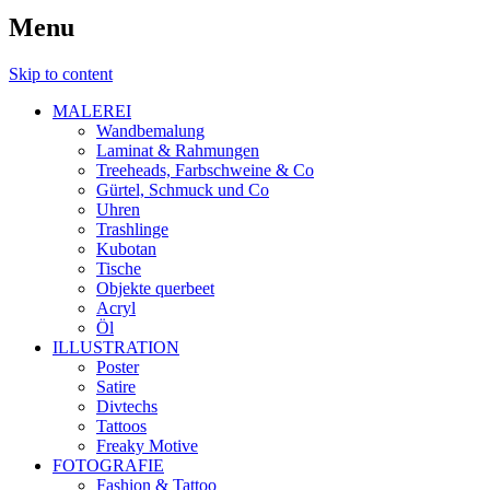
Menu
Skip to content
MALEREI
Wandbemalung
Laminat & Rahmungen
Treeheads, Farbschweine & Co
Gürtel, Schmuck und Co
Uhren
Trashlinge
Kubotan
Tische
Objekte querbeet
Acryl
Öl
ILLUSTRATION
Poster
Satire
Divtechs
Tattoos
Freaky Motive
FOTOGRAFIE
Fashion & Tattoo