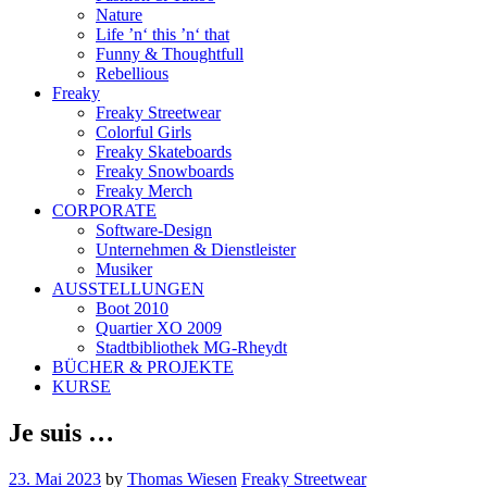
Nature
Life ’n‘ this ’n‘ that
Funny & Thoughtfull
Rebellious
Freaky
Freaky Streetwear
Colorful Girls
Freaky Skateboards
Freaky Snowboards
Freaky Merch
CORPORATE
Software-Design
Unternehmen & Dienstleister
Musiker
AUSSTELLUNGEN
Boot 2010
Quartier XO 2009
Stadtbibliothek MG-Rheydt
BÜCHER & PROJEKTE
KURSE
Je suis …
23. Mai 2023
by
Thomas Wiesen
Freaky Streetwear