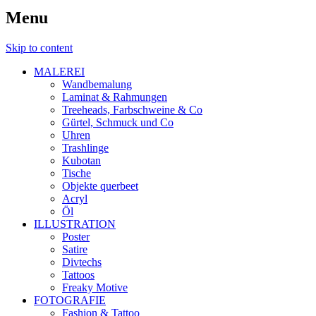
Menu
Skip to content
MALEREI
Wandbemalung
Laminat & Rahmungen
Treeheads, Farbschweine & Co
Gürtel, Schmuck und Co
Uhren
Trashlinge
Kubotan
Tische
Objekte querbeet
Acryl
Öl
ILLUSTRATION
Poster
Satire
Divtechs
Tattoos
Freaky Motive
FOTOGRAFIE
Fashion & Tattoo