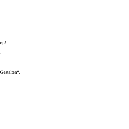
hop!
.
Gestalten“.