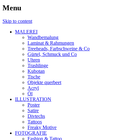
Menu
Skip to content
MALEREI
Wandbemalung
Laminat & Rahmungen
Treeheads, Farbschweine & Co
Gürtel, Schmuck und Co
Uhren
Trashlinge
Kubotan
Tische
Objekte querbeet
Acryl
Öl
ILLUSTRATION
Poster
Satire
Divtechs
Tattoos
Freaky Motive
FOTOGRAFIE
Fashion & Tattoo