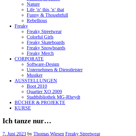
Nature
Life ’n‘ this ’n‘ that
Funny & Thoughtfull
Rebellious
Freaky
Freaky Streetwear
Colorful Girls
Freaky Skateboards
Freaky Snowboards
Freaky Merch
CORPORATE
Software-Design
Unternehmen & Dienstleister
Musiker
AUSSTELLUNGEN
Boot 2010
Quartier XO 2009
Stadtbibliothek MG-Rheydt
BÜCHER & PROJEKTE
KURSE
Ich tanze nur…
7. Juni 2023
by
Thomas Wiesen
Freaky Streetwear