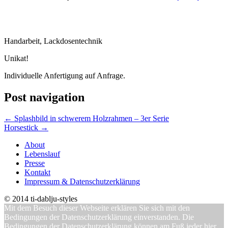
Handarbeit, Lackdosentechnik
Unikat!
Individuelle Anfertigung auf Anfrage.
Post navigation
←
Splashbild in schwerem Holzrahmen – 3er Serie
Horsestick
→
About
Lebenslauf
Presse
Kontakt
Impressum & Datenschutzerklärung
© 2014 ti-dablju-styles
Mit dem Besuch dieser Webseite erklären Sie sich mit den
Bedingungen der Datenschutzerklärung einverstanden. Die
Bedingungen der Datenschutzerklärung können am Fuß jeder hier