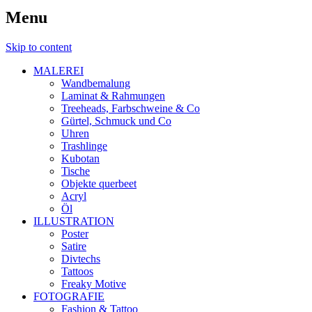
Menu
Skip to content
MALEREI
Wandbemalung
Laminat & Rahmungen
Treeheads, Farbschweine & Co
Gürtel, Schmuck und Co
Uhren
Trashlinge
Kubotan
Tische
Objekte querbeet
Acryl
Öl
ILLUSTRATION
Poster
Satire
Divtechs
Tattoos
Freaky Motive
FOTOGRAFIE
Fashion & Tattoo