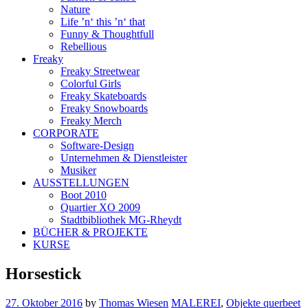
Nature
Life ’n‘ this ’n‘ that
Funny & Thoughtfull
Rebellious
Freaky
Freaky Streetwear
Colorful Girls
Freaky Skateboards
Freaky Snowboards
Freaky Merch
CORPORATE
Software-Design
Unternehmen & Dienstleister
Musiker
AUSSTELLUNGEN
Boot 2010
Quartier XO 2009
Stadtbibliothek MG-Rheydt
BÜCHER & PROJEKTE
KURSE
Horsestick
27. Oktober 2016
by
Thomas Wiesen
MALEREI
,
Objekte querbeet