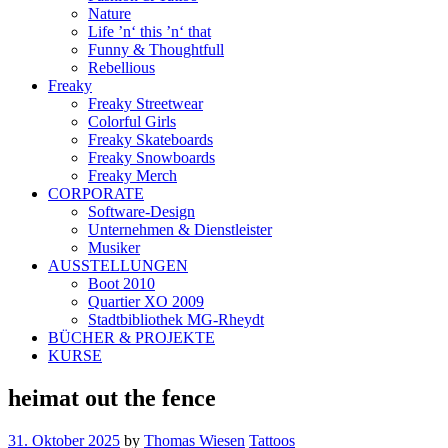
Nature
Life ’n‘ this ’n‘ that
Funny & Thoughtfull
Rebellious
Freaky
Freaky Streetwear
Colorful Girls
Freaky Skateboards
Freaky Snowboards
Freaky Merch
CORPORATE
Software-Design
Unternehmen & Dienstleister
Musiker
AUSSTELLUNGEN
Boot 2010
Quartier XO 2009
Stadtbibliothek MG-Rheydt
BÜCHER & PROJEKTE
KURSE
heimat out the fence
31. Oktober 2025
by
Thomas Wiesen
Tattoos