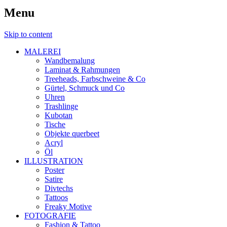
Menu
Skip to content
MALEREI
Wandbemalung
Laminat & Rahmungen
Treeheads, Farbschweine & Co
Gürtel, Schmuck und Co
Uhren
Trashlinge
Kubotan
Tische
Objekte querbeet
Acryl
Öl
ILLUSTRATION
Poster
Satire
Divtechs
Tattoos
Freaky Motive
FOTOGRAFIE
Fashion & Tattoo