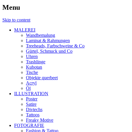
Menu
Skip to content
MALEREI
Wandbemalung
Laminat & Rahmungen
Treeheads, Farbschweine & Co
Gürtel, Schmuck und Co
Uhren
Trashlinge
Kubotan
Tische
Objekte querbeet
Acryl
Öl
ILLUSTRATION
Poster
Satire
Divtechs
Tattoos
Freaky Motive
FOTOGRAFIE
Fashion & Tattoo