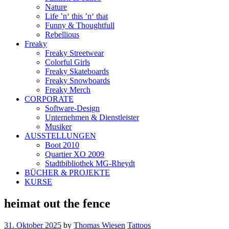
Nature
Life ’n‘ this ’n‘ that
Funny & Thoughtfull
Rebellious
Freaky
Freaky Streetwear
Colorful Girls
Freaky Skateboards
Freaky Snowboards
Freaky Merch
CORPORATE
Software-Design
Unternehmen & Dienstleister
Musiker
AUSSTELLUNGEN
Boot 2010
Quartier XO 2009
Stadtbibliothek MG-Rheydt
BÜCHER & PROJEKTE
KURSE
heimat out the fence
31. Oktober 2025
by
Thomas Wiesen
Tattoos