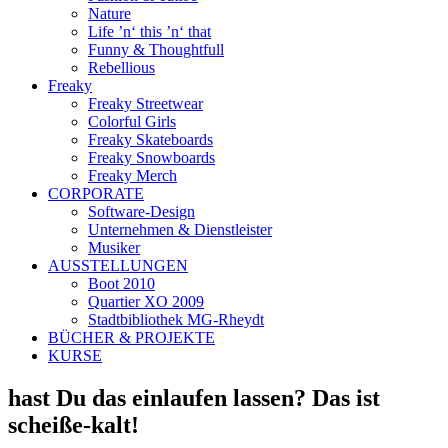
Nature
Life ’n‘ this ’n‘ that
Funny & Thoughtfull
Rebellious
Freaky
Freaky Streetwear
Colorful Girls
Freaky Skateboards
Freaky Snowboards
Freaky Merch
CORPORATE
Software-Design
Unternehmen & Dienstleister
Musiker
AUSSTELLUNGEN
Boot 2010
Quartier XO 2009
Stadtbibliothek MG-Rheydt
BÜCHER & PROJEKTE
KURSE
hast Du das einlaufen lassen? Das ist
scheiße-kalt!