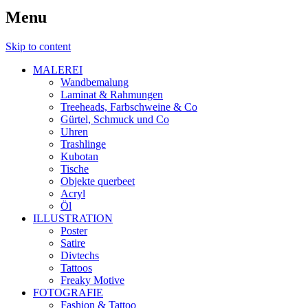
Menu
Skip to content
MALEREI
Wandbemalung
Laminat & Rahmungen
Treeheads, Farbschweine & Co
Gürtel, Schmuck und Co
Uhren
Trashlinge
Kubotan
Tische
Objekte querbeet
Acryl
Öl
ILLUSTRATION
Poster
Satire
Divtechs
Tattoos
Freaky Motive
FOTOGRAFIE
Fashion & Tattoo