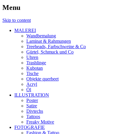
Menu
Skip to content
MALEREI
Wandbemalung
Laminat & Rahmungen
Treeheads, Farbschweine & Co
Gürtel, Schmuck und Co
Uhren
Trashlinge
Kubotan
Tische
Objekte querbeet
Acryl
Öl
ILLUSTRATION
Poster
Satire
Divtechs
Tattoos
Freaky Motive
FOTOGRAFIE
Fashion & Tattoo