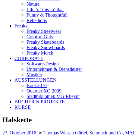
Nature
Life ’n‘ this ’n‘ that
Funny & Thoughtfull
Rebellious
Freaky
Freaky Streetwear
Colorful Girls
Freaky Skateboards
Freaky Snowboards
Freaky Merch
CORPORATE
Software-Design
Unternehmen & Dienstleister
Musiker
AUSSTELLUNGEN
Boot 2010
Quartier XO 2009
Stadtbibliothek MG-Rheydt
BÜCHER & PROJEKTE
KURSE
Halskette
27. Oktober 2016
by
Thomas Wiesen
Gürtel, Schmuck und Co
,
MAL