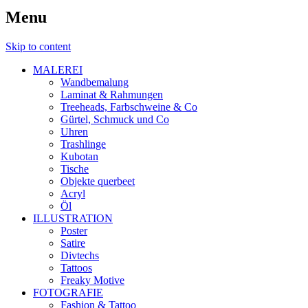
Menu
Skip to content
MALEREI
Wandbemalung
Laminat & Rahmungen
Treeheads, Farbschweine & Co
Gürtel, Schmuck und Co
Uhren
Trashlinge
Kubotan
Tische
Objekte querbeet
Acryl
Öl
ILLUSTRATION
Poster
Satire
Divtechs
Tattoos
Freaky Motive
FOTOGRAFIE
Fashion & Tattoo