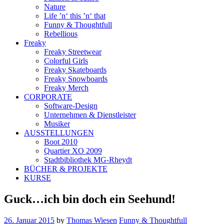
Nature
Life ’n‘ this ’n‘ that
Funny & Thoughtfull
Rebellious
Freaky
Freaky Streetwear
Colorful Girls
Freaky Skateboards
Freaky Snowboards
Freaky Merch
CORPORATE
Software-Design
Unternehmen & Dienstleister
Musiker
AUSSTELLUNGEN
Boot 2010
Quartier XO 2009
Stadtbibliothek MG-Rheydt
BÜCHER & PROJEKTE
KURSE
Guck…ich bin doch ein Seehund!
26. Januar 2015
by
Thomas Wiesen
Funny & Thoughtfull