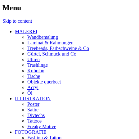
Menu
Skip to content
MALEREI
Wandbemalung
Laminat & Rahmungen
Treeheads, Farbschweine & Co
Gürtel, Schmuck und Co
Uhren
Trashlinge
Kubotan
Tische
Objekte querbeet
Acryl
Öl
ILLUSTRATION
Poster
Satire
Divtechs
Tattoos
Freaky Motive
FOTOGRAFIE
Fashion & Tattoo