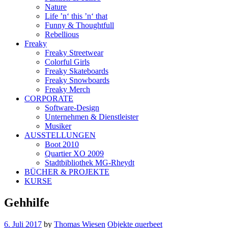
Nature
Life ’n‘ this ’n‘ that
Funny & Thoughtfull
Rebellious
Freaky
Freaky Streetwear
Colorful Girls
Freaky Skateboards
Freaky Snowboards
Freaky Merch
CORPORATE
Software-Design
Unternehmen & Dienstleister
Musiker
AUSSTELLUNGEN
Boot 2010
Quartier XO 2009
Stadtbibliothek MG-Rheydt
BÜCHER & PROJEKTE
KURSE
Gehhilfe
6. Juli 2017
by
Thomas Wiesen
Objekte querbeet