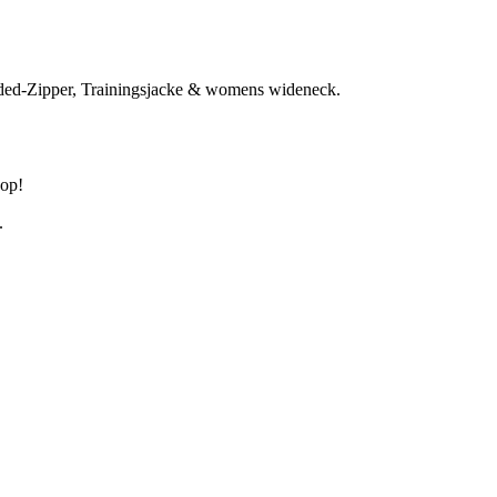
oded-Zipper, Trainingsjacke & womens wideneck.
hop!
.