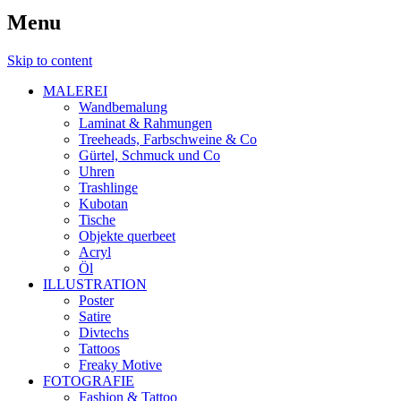
Menu
Skip to content
MALEREI
Wandbemalung
Laminat & Rahmungen
Treeheads, Farbschweine & Co
Gürtel, Schmuck und Co
Uhren
Trashlinge
Kubotan
Tische
Objekte querbeet
Acryl
Öl
ILLUSTRATION
Poster
Satire
Divtechs
Tattoos
Freaky Motive
FOTOGRAFIE
Fashion & Tattoo