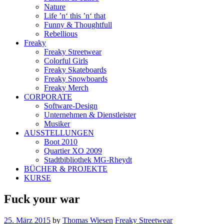
Nature
Life ’n‘ this ’n‘ that
Funny & Thoughtfull
Rebellious
Freaky
Freaky Streetwear
Colorful Girls
Freaky Skateboards
Freaky Snowboards
Freaky Merch
CORPORATE
Software-Design
Unternehmen & Dienstleister
Musiker
AUSSTELLUNGEN
Boot 2010
Quartier XO 2009
Stadtbibliothek MG-Rheydt
BÜCHER & PROJEKTE
KURSE
Fuck your war
25. März 2015
by
Thomas Wiesen
Freaky Streetwear