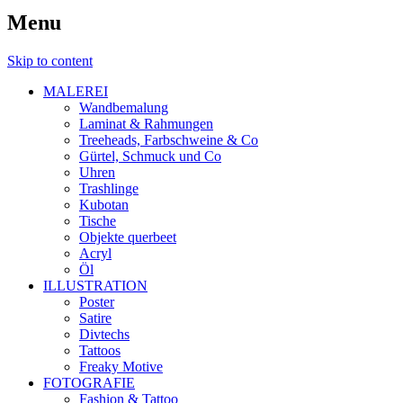
Menu
Skip to content
MALEREI
Wandbemalung
Laminat & Rahmungen
Treeheads, Farbschweine & Co
Gürtel, Schmuck und Co
Uhren
Trashlinge
Kubotan
Tische
Objekte querbeet
Acryl
Öl
ILLUSTRATION
Poster
Satire
Divtechs
Tattoos
Freaky Motive
FOTOGRAFIE
Fashion & Tattoo