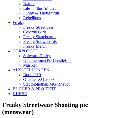
Nature
Life ’n‘ this ’n‘ that
Funny & Thoughtfull
Rebellious
Freaky
Freaky Streetwear
Colorful Girls
Freaky Skateboards
Freaky Snowboards
Freaky Merch
CORPORATE
Software-Design
Unternehmen & Dienstleister
Musiker
AUSSTELLUNGEN
Boot 2010
Quartier XO 2009
Stadtbibliothek MG-Rheydt
BÜCHER & PROJEKTE
KURSE
Freaky Streetwear Shooting pic
(menswear)