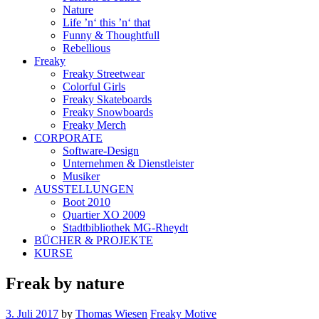
Nature
Life ’n‘ this ’n‘ that
Funny & Thoughtfull
Rebellious
Freaky
Freaky Streetwear
Colorful Girls
Freaky Skateboards
Freaky Snowboards
Freaky Merch
CORPORATE
Software-Design
Unternehmen & Dienstleister
Musiker
AUSSTELLUNGEN
Boot 2010
Quartier XO 2009
Stadtbibliothek MG-Rheydt
BÜCHER & PROJEKTE
KURSE
Freak by nature
3. Juli 2017
by
Thomas Wiesen
Freaky Motive