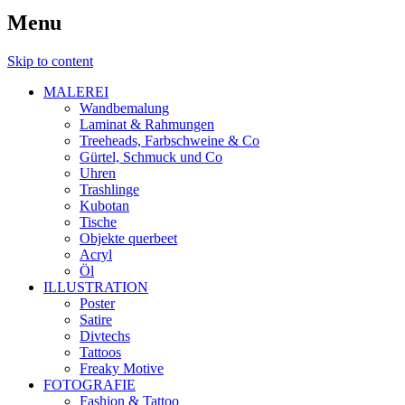
Menu
Skip to content
MALEREI
Wandbemalung
Laminat & Rahmungen
Treeheads, Farbschweine & Co
Gürtel, Schmuck und Co
Uhren
Trashlinge
Kubotan
Tische
Objekte querbeet
Acryl
Öl
ILLUSTRATION
Poster
Satire
Divtechs
Tattoos
Freaky Motive
FOTOGRAFIE
Fashion & Tattoo