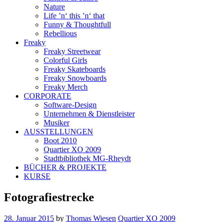
Nature
Life ’n‘ this ’n‘ that
Funny & Thoughtfull
Rebellious
Freaky
Freaky Streetwear
Colorful Girls
Freaky Skateboards
Freaky Snowboards
Freaky Merch
CORPORATE
Software-Design
Unternehmen & Dienstleister
Musiker
AUSSTELLUNGEN
Boot 2010
Quartier XO 2009
Stadtbibliothek MG-Rheydt
BÜCHER & PROJEKTE
KURSE
Fotografiestrecke
28. Januar 2015
by
Thomas Wiesen
Quartier XO 2009