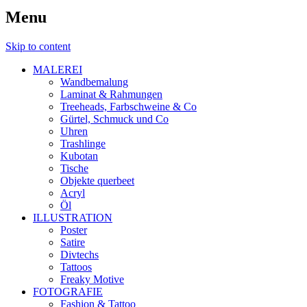
Menu
Skip to content
MALEREI
Wandbemalung
Laminat & Rahmungen
Treeheads, Farbschweine & Co
Gürtel, Schmuck und Co
Uhren
Trashlinge
Kubotan
Tische
Objekte querbeet
Acryl
Öl
ILLUSTRATION
Poster
Satire
Divtechs
Tattoos
Freaky Motive
FOTOGRAFIE
Fashion & Tattoo