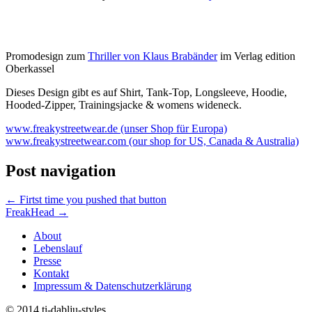
Promodesign zum
Thriller von Klaus Brabänder
im Verlag edition
Oberkassel
Dieses Design gibt es auf Shirt, Tank-Top, Longsleeve, Hoodie,
Hooded-Zipper, Trainingsjacke & womens wideneck.
www.freakystreetwear.de (unser Shop für Europa)
www.freakystreetwear.com (our shop for US, Canada & Australia)
Post navigation
←
Firtst time you pushed that button
FreakHead
→
About
Lebenslauf
Presse
Kontakt
Impressum & Datenschutzerklärung
© 2014 ti-dablju-styles