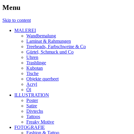
Menu
Skip to content
MALEREI
Wandbemalung
Laminat & Rahmungen
Treeheads, Farbschweine & Co
Gürtel, Schmuck und Co
Uhren
Trashlinge
Kubotan
Tische
Objekte querbeet
Acryl
Öl
ILLUSTRATION
Poster
Satire
Divtechs
Tattoos
Freaky Motive
FOTOGRAFIE
Fashion & Tattoo