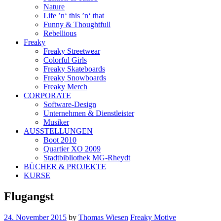
Nature
Life ’n‘ this ’n‘ that
Funny & Thoughtfull
Rebellious
Freaky
Freaky Streetwear
Colorful Girls
Freaky Skateboards
Freaky Snowboards
Freaky Merch
CORPORATE
Software-Design
Unternehmen & Dienstleister
Musiker
AUSSTELLUNGEN
Boot 2010
Quartier XO 2009
Stadtbibliothek MG-Rheydt
BÜCHER & PROJEKTE
KURSE
Flugangst
24. November 2015
by
Thomas Wiesen
Freaky Motive