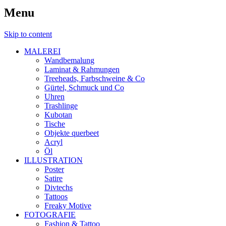
Menu
Skip to content
MALEREI
Wandbemalung
Laminat & Rahmungen
Treeheads, Farbschweine & Co
Gürtel, Schmuck und Co
Uhren
Trashlinge
Kubotan
Tische
Objekte querbeet
Acryl
Öl
ILLUSTRATION
Poster
Satire
Divtechs
Tattoos
Freaky Motive
FOTOGRAFIE
Fashion & Tattoo