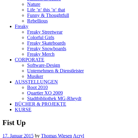
Nature
Life ’n‘ this ’n‘ that
Funny & Thoughtfull
Rebellious
Freaky
Freaky Streetwear
Colorful Girls
Freaky Skateboards
Freaky Snowboards
Freaky Merch
CORPORATE
Software-Design
Unternehmen & Dienstleister
Musiker
AUSSTELLUNGEN
Boot 2010
Quartier XO 2009
Stadtbibliothek MG-Rheydt
BÜCHER & PROJEKTE
KURSE
Fist Up
17. Januar 2015
by
Thomas Wiesen
Acryl