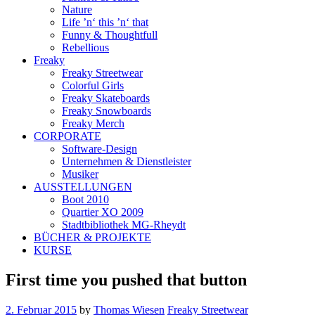
Nature
Life ’n‘ this ’n‘ that
Funny & Thoughtfull
Rebellious
Freaky
Freaky Streetwear
Colorful Girls
Freaky Skateboards
Freaky Snowboards
Freaky Merch
CORPORATE
Software-Design
Unternehmen & Dienstleister
Musiker
AUSSTELLUNGEN
Boot 2010
Quartier XO 2009
Stadtbibliothek MG-Rheydt
BÜCHER & PROJEKTE
KURSE
First time you pushed that button
2. Februar 2015
by
Thomas Wiesen
Freaky Streetwear