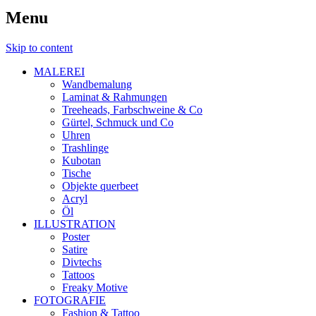
Menu
Skip to content
MALEREI
Wandbemalung
Laminat & Rahmungen
Treeheads, Farbschweine & Co
Gürtel, Schmuck und Co
Uhren
Trashlinge
Kubotan
Tische
Objekte querbeet
Acryl
Öl
ILLUSTRATION
Poster
Satire
Divtechs
Tattoos
Freaky Motive
FOTOGRAFIE
Fashion & Tattoo