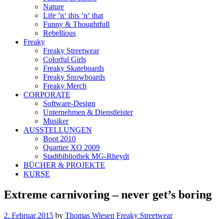
Nature
Life ’n‘ this ’n‘ that
Funny & Thoughtfull
Rebellious
Freaky
Freaky Streetwear
Colorful Girls
Freaky Skateboards
Freaky Snowboards
Freaky Merch
CORPORATE
Software-Design
Unternehmen & Dienstleister
Musiker
AUSSTELLUNGEN
Boot 2010
Quartier XO 2009
Stadtbibliothek MG-Rheydt
BÜCHER & PROJEKTE
KURSE
Extreme carnivoring – never get’s boring
2. Februar 2015
by
Thomas Wiesen
Freaky Streetwear