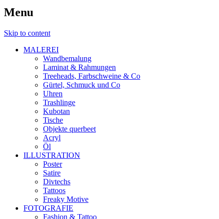
Menu
Skip to content
MALEREI
Wandbemalung
Laminat & Rahmungen
Treeheads, Farbschweine & Co
Gürtel, Schmuck und Co
Uhren
Trashlinge
Kubotan
Tische
Objekte querbeet
Acryl
Öl
ILLUSTRATION
Poster
Satire
Divtechs
Tattoos
Freaky Motive
FOTOGRAFIE
Fashion & Tattoo