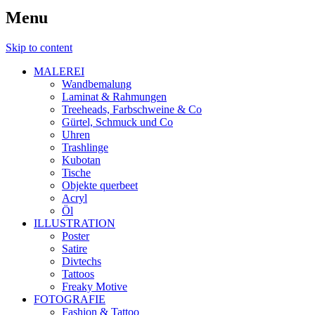
Menu
Skip to content
MALEREI
Wandbemalung
Laminat & Rahmungen
Treeheads, Farbschweine & Co
Gürtel, Schmuck und Co
Uhren
Trashlinge
Kubotan
Tische
Objekte querbeet
Acryl
Öl
ILLUSTRATION
Poster
Satire
Divtechs
Tattoos
Freaky Motive
FOTOGRAFIE
Fashion & Tattoo