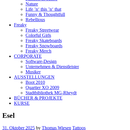
Nature
Life ’n‘ this ’n‘ that
Funny & Thoughtfull
Rebellious
Freaky
Freaky Streetwear
Colorful Girls
Freaky Skateboards
Freaky Snowboards
Freaky Merch
CORPORATE
Software-Design
Unternehmen & Dienstleister
Musiker
AUSSTELLUNGEN
Boot 2010
Quartier XO 2009
Stadtbibliothek MG-Rheydt
BÜCHER & PROJEKTE
KURSE
Esel
31. Oktober 2025
by
Thomas Wiesen
Tattoos