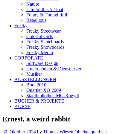
Nature
Life ’n‘ this ’n‘ that
Funny & Thoughtfull
Rebellious
Freaky
Freaky Streetwear
Colorful Girls
Freaky Skateboards
Freaky Snowboards
Freaky Merch
CORPORATE
Software-Design
Unternehmen & Dienstleister
Musiker
AUSSTELLUNGEN
Boot 2010
Quartier XO 2009
Stadtbibliothek MG-Rheydt
BÜCHER & PROJEKTE
KURSE
Ernest, a weird rabbit
30. Oktober 2024
by
Thomas Wiesen
Objekte querbeet