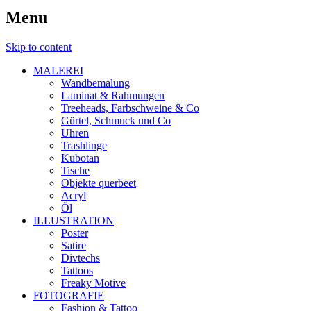
Menu
Skip to content
MALEREI
Wandbemalung
Laminat & Rahmungen
Treeheads, Farbschweine & Co
Gürtel, Schmuck und Co
Uhren
Trashlinge
Kubotan
Tische
Objekte querbeet
Acryl
Öl
ILLUSTRATION
Poster
Satire
Divtechs
Tattoos
Freaky Motive
FOTOGRAFIE
Fashion & Tattoo