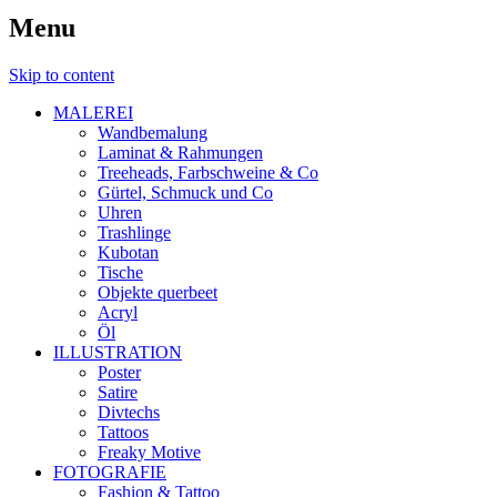
Menu
Skip to content
MALEREI
Wandbemalung
Laminat & Rahmungen
Treeheads, Farbschweine & Co
Gürtel, Schmuck und Co
Uhren
Trashlinge
Kubotan
Tische
Objekte querbeet
Acryl
Öl
ILLUSTRATION
Poster
Satire
Divtechs
Tattoos
Freaky Motive
FOTOGRAFIE
Fashion & Tattoo