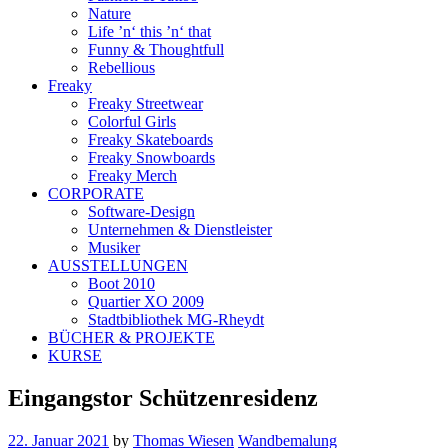
Nature
Life ’n‘ this ’n‘ that
Funny & Thoughtfull
Rebellious
Freaky
Freaky Streetwear
Colorful Girls
Freaky Skateboards
Freaky Snowboards
Freaky Merch
CORPORATE
Software-Design
Unternehmen & Dienstleister
Musiker
AUSSTELLUNGEN
Boot 2010
Quartier XO 2009
Stadtbibliothek MG-Rheydt
BÜCHER & PROJEKTE
KURSE
Eingangstor Schützenresidenz
22. Januar 2021
by
Thomas Wiesen
Wandbemalung