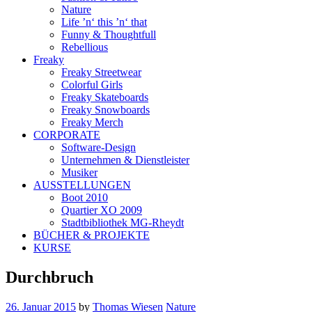
Nature
Life ’n‘ this ’n‘ that
Funny & Thoughtfull
Rebellious
Freaky
Freaky Streetwear
Colorful Girls
Freaky Skateboards
Freaky Snowboards
Freaky Merch
CORPORATE
Software-Design
Unternehmen & Dienstleister
Musiker
AUSSTELLUNGEN
Boot 2010
Quartier XO 2009
Stadtbibliothek MG-Rheydt
BÜCHER & PROJEKTE
KURSE
Durchbruch
26. Januar 2015
by
Thomas Wiesen
Nature