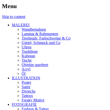
Menu
Skip to content
MALEREI
Wandbemalung
Laminat & Rahmungen
Treeheads, Farbschweine & Co
Gürtel, Schmuck und Co
Uhren
Trashlinge
Kubotan
Tische
Objekte querbeet
Acryl
Öl
ILLUSTRATION
Poster
Satire
Divtechs
Tattoos
Freaky Motive
FOTOGRAFIE
Fashion & Tattoo