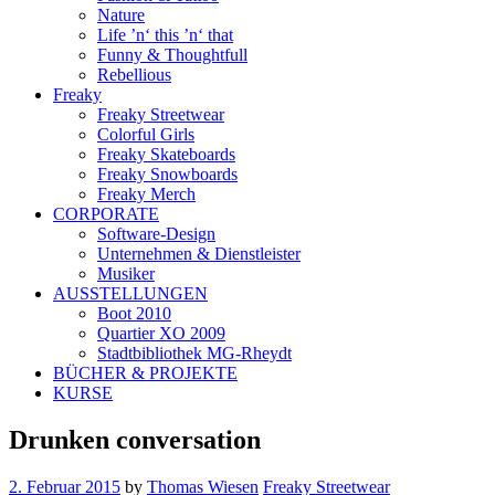
Nature
Life ’n‘ this ’n‘ that
Funny & Thoughtfull
Rebellious
Freaky
Freaky Streetwear
Colorful Girls
Freaky Skateboards
Freaky Snowboards
Freaky Merch
CORPORATE
Software-Design
Unternehmen & Dienstleister
Musiker
AUSSTELLUNGEN
Boot 2010
Quartier XO 2009
Stadtbibliothek MG-Rheydt
BÜCHER & PROJEKTE
KURSE
Drunken conversation
2. Februar 2015
by
Thomas Wiesen
Freaky Streetwear