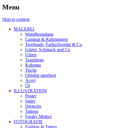
Menu
Skip to content
MALEREI
Wandbemalung
Laminat & Rahmungen
Treeheads, Farbschweine & Co
Gürtel, Schmuck und Co
Uhren
Trashlinge
Kubotan
Tische
Objekte querbeet
Acryl
Öl
ILLUSTRATION
Poster
Satire
Divtechs
Tattoos
Freaky Motive
FOTOGRAFIE
Fashion & Tattoo